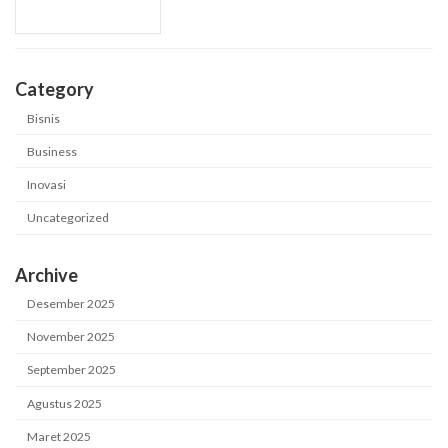
Category
Bisnis
Business
Inovasi
Uncategorized
Archive
Desember 2025
November 2025
September 2025
Agustus 2025
Maret 2025