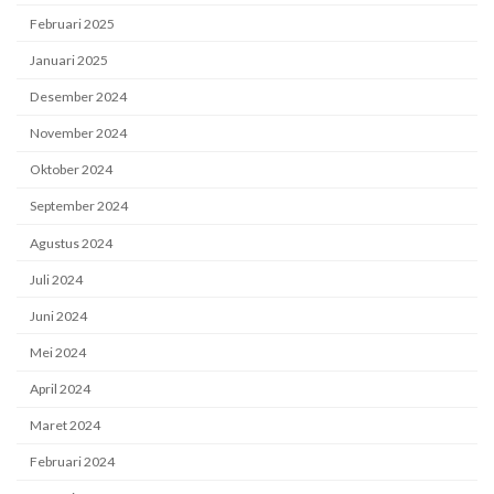
Februari 2025
Januari 2025
Desember 2024
November 2024
Oktober 2024
September 2024
Agustus 2024
Juli 2024
Juni 2024
Mei 2024
April 2024
Maret 2024
Februari 2024