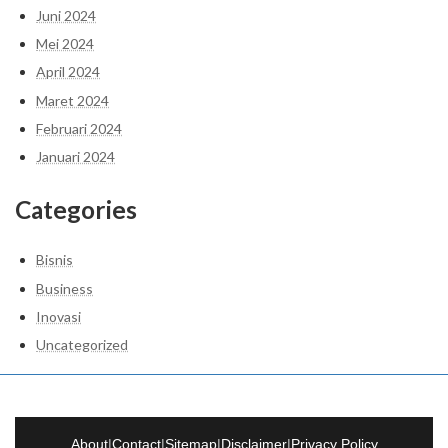
Juni 2024
Mei 2024
April 2024
Maret 2024
Februari 2024
Januari 2024
Categories
Bisnis
Business
Inovasi
Uncategorized
About
|
Contact
|
Sitemap
|
Disclaimer
|
Privacy Policy