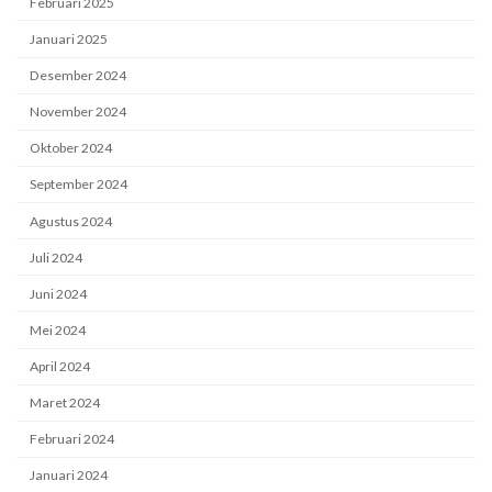
Februari 2025
Januari 2025
Desember 2024
November 2024
Oktober 2024
September 2024
Agustus 2024
Juli 2024
Juni 2024
Mei 2024
April 2024
Maret 2024
Februari 2024
Januari 2024