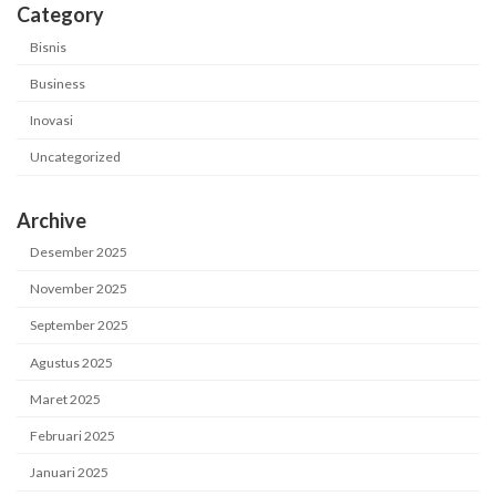
Category
Bisnis
Business
Inovasi
Uncategorized
Archive
Desember 2025
November 2025
September 2025
Agustus 2025
Maret 2025
Februari 2025
Januari 2025