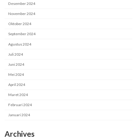
Desember 2024
November 2024
Oktober 2024
September 2024
Agustus 2024
Juli 2024
Juni 2024
Mei 2024
April 2024
Maret 2024
Februari 2024
Januari 2024
Archives