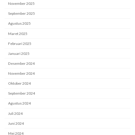
November 2025
September 2025
Agustus 2025
Maret 2025
Februari 2025
Januari 2025
Desember 2024
November 2024
Oktober 2024
September 2024
Agustus 2024
Juli 2024
Juni 2024
Mei 2024