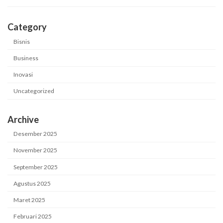
Category
Bisnis
Business
Inovasi
Uncategorized
Archive
Desember 2025
November 2025
September 2025
Agustus 2025
Maret 2025
Februari 2025