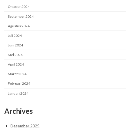
Oktober 2024
September 2024
Agustus 2024
Juli 2024
Juni 2024
Mei 2024
April 2024
Maret 2024
Februari 2024
Januari 2024
Archives
Desember 2025