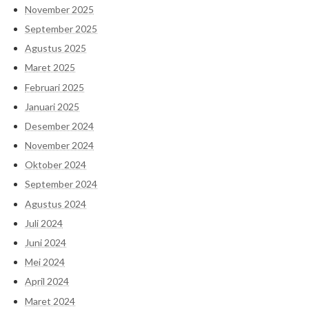
November 2025
September 2025
Agustus 2025
Maret 2025
Februari 2025
Januari 2025
Desember 2024
November 2024
Oktober 2024
September 2024
Agustus 2024
Juli 2024
Juni 2024
Mei 2024
April 2024
Maret 2024