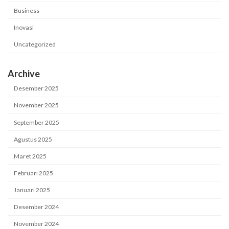
Business
Inovasi
Uncategorized
Archive
Desember 2025
November 2025
September 2025
Agustus 2025
Maret 2025
Februari 2025
Januari 2025
Desember 2024
November 2024