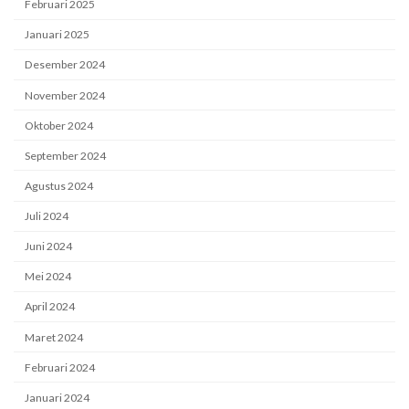
Februari 2025
Januari 2025
Desember 2024
November 2024
Oktober 2024
September 2024
Agustus 2024
Juli 2024
Juni 2024
Mei 2024
April 2024
Maret 2024
Februari 2024
Januari 2024