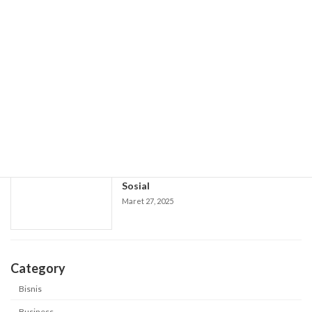
Program Belajar Piano Terbaik untuk
Pemula yang Ingin Sukses
Maret 27, 2025
Layanan Catering Terbaik untuk
Menyukseskan Setiap Acara Anda
Maret 27, 2025
"Akibat Tempat Sosial kepada Transisi
Sosial
Maret 27, 2025
Category
Bisnis
Business