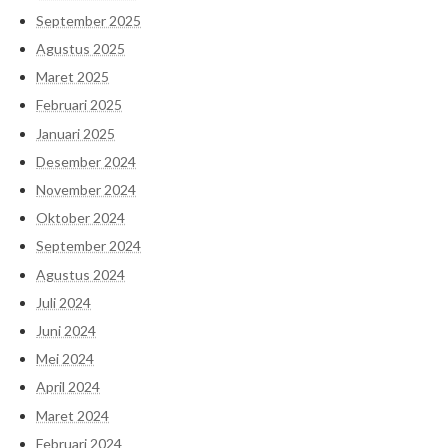
September 2025
Agustus 2025
Maret 2025
Februari 2025
Januari 2025
Desember 2024
November 2024
Oktober 2024
September 2024
Agustus 2024
Juli 2024
Juni 2024
Mei 2024
April 2024
Maret 2024
Februari 2024