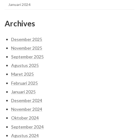
Januari 2024
Archives
Desember 2025
November 2025
September 2025
Agustus 2025
Maret 2025
Februari 2025
Januari 2025
Desember 2024
November 2024
Oktober 2024
September 2024
Agustus 2024