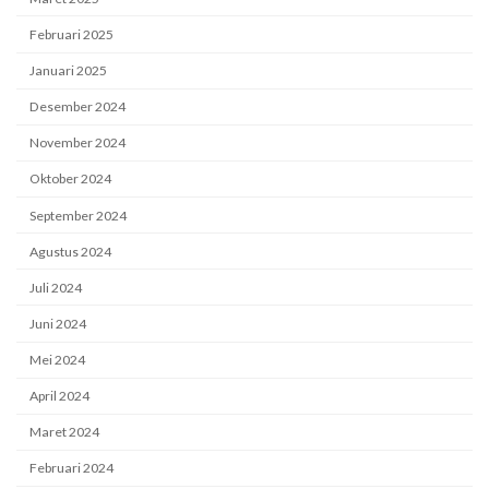
Februari 2025
Januari 2025
Desember 2024
November 2024
Oktober 2024
September 2024
Agustus 2024
Juli 2024
Juni 2024
Mei 2024
April 2024
Maret 2024
Februari 2024