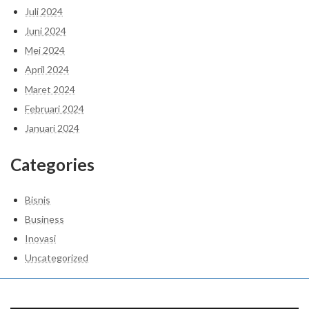
Juli 2024
Juni 2024
Mei 2024
April 2024
Maret 2024
Februari 2024
Januari 2024
Categories
Bisnis
Business
Inovasi
Uncategorized