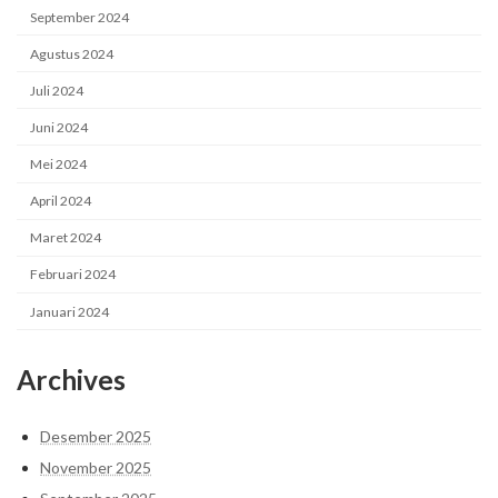
September 2024
Agustus 2024
Juli 2024
Juni 2024
Mei 2024
April 2024
Maret 2024
Februari 2024
Januari 2024
Archives
Desember 2025
November 2025