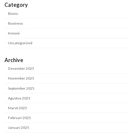
Category
Bisnis
Business
Inovasi
Uncategorized
Archive
Desember 2025
November 2025
September 2025
Agustus 2025
Maret 2025
Februari 2025
Januari 2025