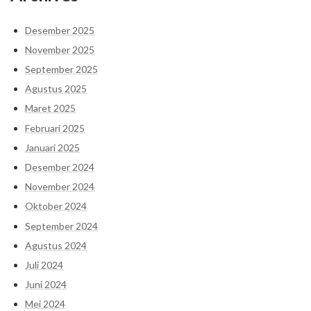
Desember 2025
November 2025
September 2025
Agustus 2025
Maret 2025
Februari 2025
Januari 2025
Desember 2024
November 2024
Oktober 2024
September 2024
Agustus 2024
Juli 2024
Juni 2024
Mei 2024