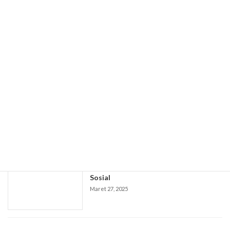
Maret 27, 2025
Program Belajar Piano Terbaik untuk
Pemula yang Ingin Sukses
Maret 27, 2025
Layanan Catering Terbaik untuk
Menyukseskan Setiap Acara Anda
Maret 27, 2025
"Akibat Tempat Sosial kepada Transisi
Sosial
Maret 27, 2025