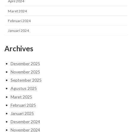
April 2024
Maret 2024
Februari 2024
Januari 2024
Archives
Desember 2025
November 2025
September 2025
Agustus 2025
Maret 2025
Februari 2025
Januari 2025
Desember 2024
November 2024