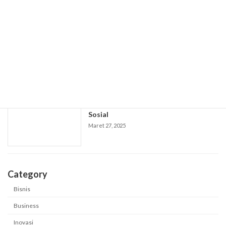
Maret 27, 2025
Layanan Catering Terbaik untuk
Menyukseskan Setiap Acara Anda
Maret 27, 2025
"Akibat Tempat Sosial kepada Transisi
Sosial
Maret 27, 2025
Category
Bisnis
Business
Inovasi