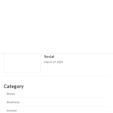
Maret 27, 2025
Layanan Catering Terbaik untuk
Menyukseskan Setiap Acara Anda
Maret 27, 2025
"Akibat Tempat Sosial kepada Transisi
Sosial
Maret 27, 2025
Category
Bisnis
Business
Inovasi