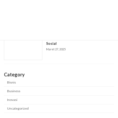
Layanan Catering Terbaik untuk
Menyukseskan Setiap Acara Anda
Maret 27, 2025
"Akibat Tempat Sosial kepada Transisi
Sosial
Maret 27, 2025
Category
Bisnis
Business
Inovasi
Uncategorized