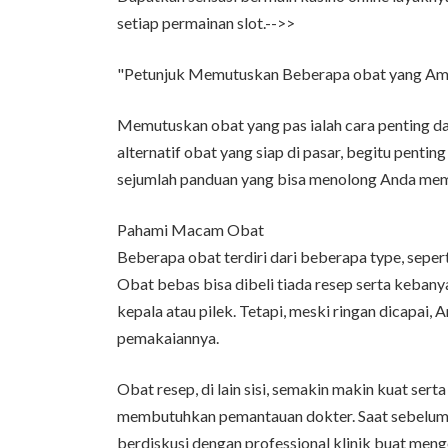
setiap permainan slot.-->>
"Petunjuk Memutuskan Beberapa obat yang Ama
Memutuskan obat yang pas ialah cara penting
alternatif obat yang siap di pasar, begitu pentin
sejumlah panduan yang bisa menolong Anda mem
Pahami Macam Obat
Beberapa obat terdiri dari beberapa type, seper
Obat bebas bisa dibeli tiada resep serta kebany
kepala atau pilek. Tetapi, meski ringan dicapa
pemakaiannya.
Obat resep, di lain sisi, semakin makin kuat sert
membutuhkan pemantauan dokter. Saat sebelum 
berdiskusi dengan professional klinik buat meng