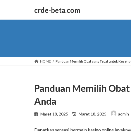
Skip
Skip
to
to
crde-beta.com
the
the
content
Navigation
HOME
Panduan Memilih Obat yang Tepat untuk Keseha
Panduan Memilih Obat 
Anda
Last
Maret 18, 2025
Maret 18, 2025
admin
updated
:
Dapatkan sensasi bermain kasino online layaknya