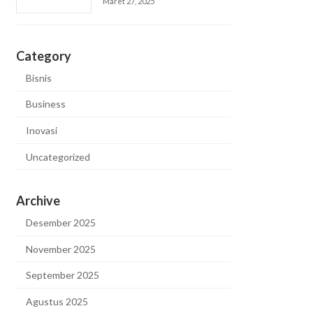
Maret 27, 2025
Category
Bisnis
Business
Inovasi
Uncategorized
Archive
Desember 2025
November 2025
September 2025
Agustus 2025