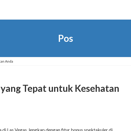
Pos
tan Anda
yang Tepat untuk Kesehatan
 di Las Vegas, lengkap dengan fitur bonus spektakuler di