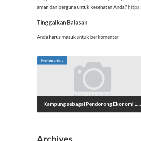
aman dan berguna untuk kesehatan Anda."
https:
Tinggalkan Balasan
Anda harus
masuk
untuk berkomentar.
Previous article
Kampung sebagai Pendorong Ekonomi Lokal yang Menjanjikan
Maret 18, 2025
Archives