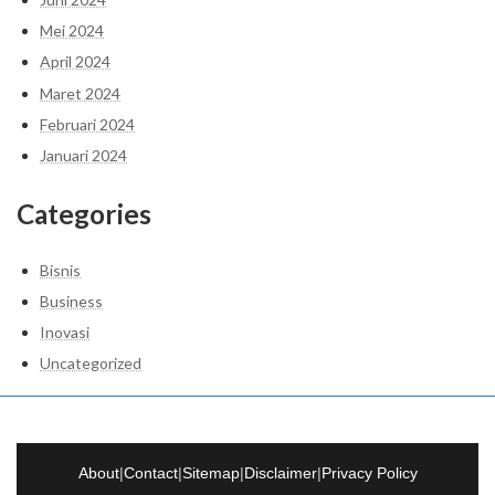
Mei 2024
April 2024
Maret 2024
Februari 2024
Januari 2024
Categories
Bisnis
Business
Inovasi
Uncategorized
About
|
Contact
|
Sitemap
|
Disclaimer
|
Privacy Policy