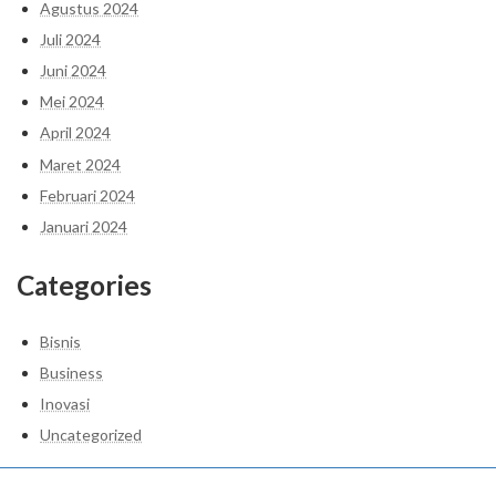
Agustus 2024
Juli 2024
Juni 2024
Mei 2024
April 2024
Maret 2024
Februari 2024
Januari 2024
Categories
Bisnis
Business
Inovasi
Uncategorized