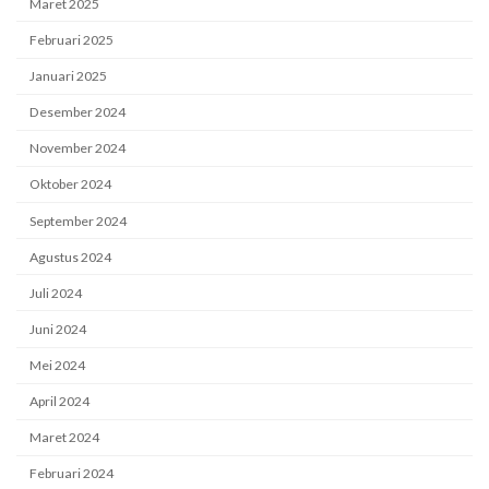
Maret 2025
Februari 2025
Januari 2025
Desember 2024
November 2024
Oktober 2024
September 2024
Agustus 2024
Juli 2024
Juni 2024
Mei 2024
April 2024
Maret 2024
Februari 2024