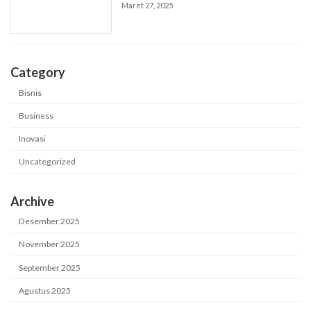
Maret 27, 2025
Category
Bisnis
Business
Inovasi
Uncategorized
Archive
Desember 2025
November 2025
September 2025
Agustus 2025