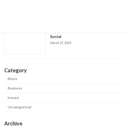
Menyukseskan Setiap Acara Anda
Maret 27, 2025
"Akibat Tempat Sosial kepada Transisi
Sosial
Maret 27, 2025
Category
Bisnis
Business
Inovasi
Uncategorized
Archive