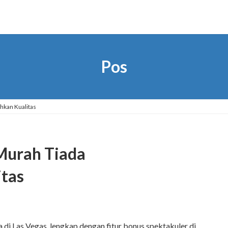
Pos
hkan Kualitas
 Murah Tiada
tas
 di Las Vegas, lengkap dengan fitur bonus spektakuler di