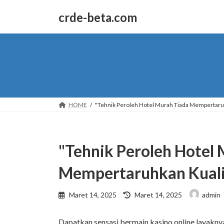
Skip
Skip
to
to
crde-beta.com
the
the
content
Navigation
HOME
"Tehnik Peroleh Hotel Murah Tiada Mempertaru
"Tehnik Peroleh Hotel
Mempertaruhkan Kuali
Last
Maret 14, 2025
Maret 14, 2025
admin
updated
:
Dapatkan sensasi bermain kasino online layaknya