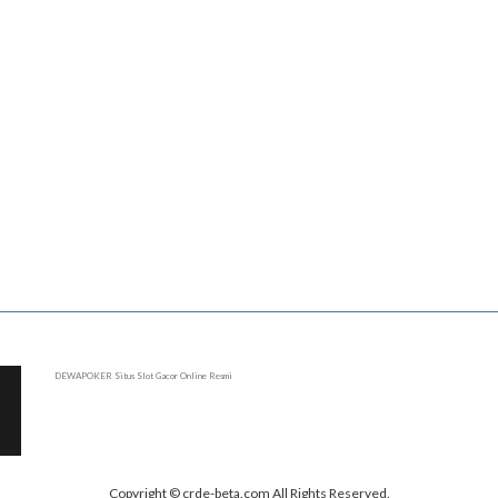
DEWAPOKER Situs Slot Gacor Online Resmi
Copyright © crde-beta.com All Rights Reserved.