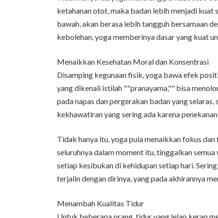
ketahanan otot, maka badan lebih menjadi kuat s
bawah, akan berasa lebih tangguh bersamaan den
kebolehan, yoga memberinya dasar yang kuat un
Menaikkan Kesehatan Moral dan Konsentrasi
Disamping kegunaan fisik, yoga bawa efek posit
yang dikenali istilah ""pranayama,"" bisa meno
pada napas dan pergerakan badan yang selaras, 
kekhawatiran yang sering ada karena penekanan h
Tidak hanya itu, yoga pula menaikkan fokus dan f
seluruhnya dalam moment itu, tinggalkan semua wuj
setiap kesibukan di kehidupan setiap hari. Sering
terjalin dengan dirinya, yang pada akhirannya 
Menambah Kualitas Tidur
Untuk beberapa orang, tidur yang lelap kerap 