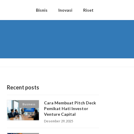
Bisnis
Inovasi
Riset
Recent posts
Cara Membuat Pitch Deck
Business
Pemikat Hati Investor
Venture Capital
Desember 29, 2025