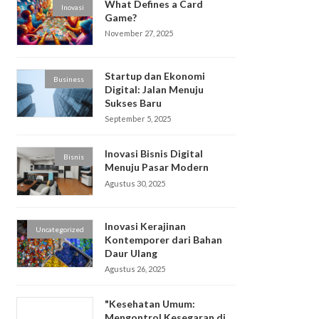
What Defines a Card
Inovasi
Game?
November 27, 2025
Startup dan Ekonomi
Business
Digital: Jalan Menuju
Sukses Baru
September 5, 2025
Inovasi Bisnis Digital
Bisnis
Menuju Pasar Modern
Agustus 30, 2025
Inovasi Kerajinan
Uncategorized
Kontemporer dari Bahan
Daur Ulang
Agustus 26, 2025
"Kesehatan Umum:
Mengontrol Kesegaran di