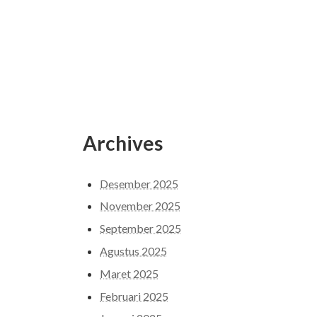
Archives
Desember 2025
November 2025
September 2025
Agustus 2025
Maret 2025
Februari 2025