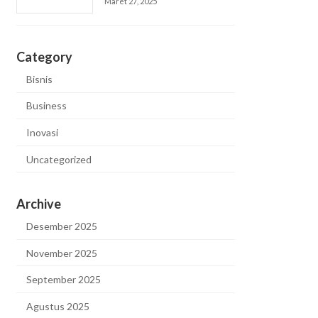
Maret 27, 2025
Category
Bisnis
Business
Inovasi
Uncategorized
Archive
Desember 2025
November 2025
September 2025
Agustus 2025